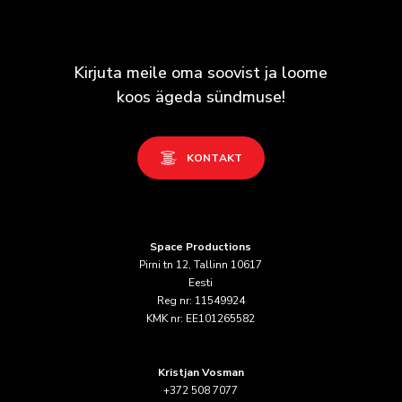
Kirjuta
meile
oma
soovist
ja
loome
koos
ägeda
sündmuse!
K
O
N
T
A
K
T
Space Productions
Pirni tn 12, Tallinn 10617
Eesti
Reg nr: 11549924
KMK nr: EE101265582
Kristjan Vosman
+372 508 7077