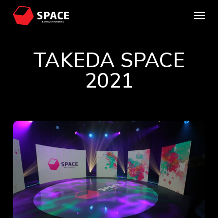
Skip
Menu
to
main
content
TAKEDA SPACE
2021